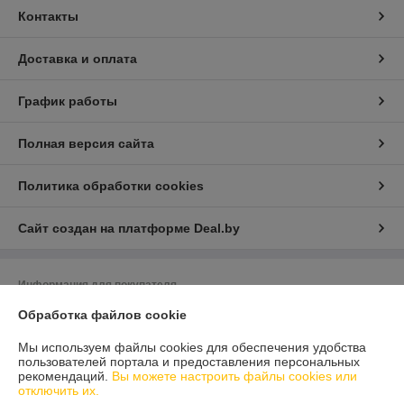
Контакты
Доставка и оплата
График работы
Полная версия сайта
Политика обработки cookies
Сайт создан на платформе Deal.by
Информация для покупателя
Обработка файлов cookie
Индивидуальный предприниматель:
ИП Литвинов Сергей Викторович ­­­­
223034 Республика Беларусь, г. Заславль­­­,­ микрорайон 2, д. 29Б, кв. 121
Мы используем файлы cookies для обеспечения удобства
Регистрационный номер ЕГР: 690592626
пользователей портала и предоставления персональных
рекомендаций.
Вы можете настроить файлы cookies или
УНП: 690592626
отключить их.