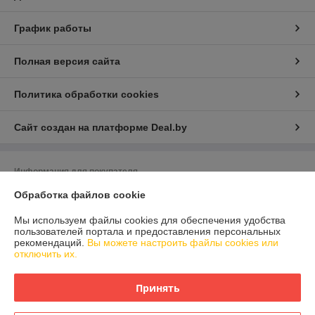
График работы
Полная версия сайта
Политика обработки cookies
Сайт создан на платформе Deal.by
Информация для покупателя
Индивидуальный предприниматель:
ИП Литвинов Сергей Викторович ­­­­
Обработка файлов cookie
223034 Республика Беларусь, г. Заславль­­­,­ микрорайон 2, д. 29Б, кв. 121
Мы используем файлы cookies для обеспечения удобства
Регистрационный номер ЕГР: 690592626
пользователей портала и предоставления персональных
рекомендаций.
Вы можете настроить файлы cookies или
УНП: 690592626
отключить их.
Регистрационный орган: Минский РИК
Принять
Дата регистрации компании: 28.11.2008