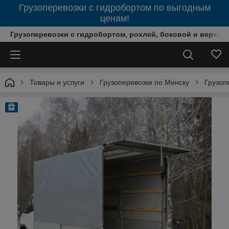
Грузоперевозки с гидробортом по выгодным
ценам!
Грузоперевозки с гидробортом, рохлей, боковой и верхней
Товары и услуги
Грузоперевозки по Минску
Грузоп