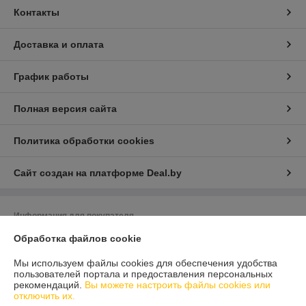
Контакты
Доставка и оплата
График работы
Полная версия сайта
Политика обработки cookies
Сайт создан на платформе Deal.by
Информация для покупателя
Обработка файлов cookie
Индивидуальный предприниматель:
ИП Литвинов Сергей Викторович ­­­­
223034 Республика Беларусь, г. Заславль­­­,­ микрорайон 2, д. 29Б, кв. 121
Мы используем файлы cookies для обеспечения удобства
Регистрационный номер ЕГР: 690592626
пользователей портала и предоставления персональных
рекомендаций.
Вы можете настроить файлы cookies или
УНП: 690592626
отключить их.