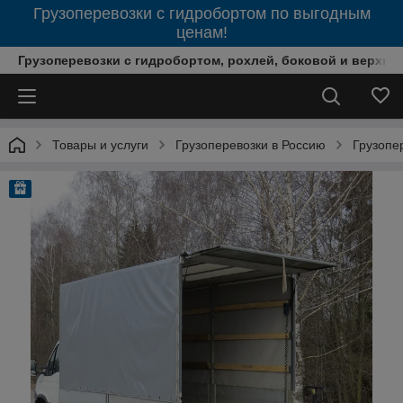
Грузоперевозки с гидробортом по выгодным
ценам!
Грузоперевозки с гидробортом, рохлей, боковой и верхней
Товары и услуги
Грузоперевозки в Россию
Грузопе