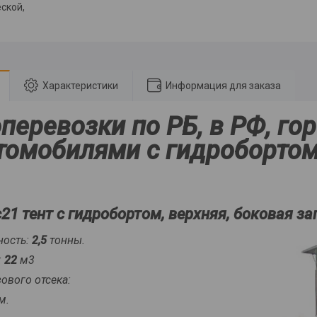
ской,
Характеристики
Информация для заказа
оперевозки по РБ, в РФ, г
томобилями с гидробортом
21 тент с гидробортом, верхняя, боковая за
ость:
2,5
тонны.
:
22
м3
ового отсека:
м.