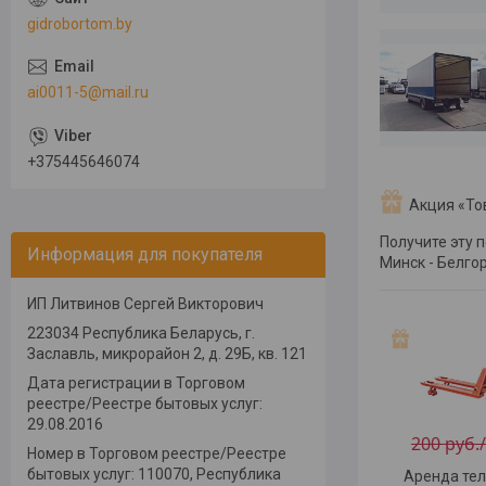
gidrobortom.by
ai0011-5@mail.ru
+375445646074
Акция «То
Получите эту 
Информация для покупателя
Минск - Белгор
ИП Литвинов Сергей Викторович ­­­­
223034 Республика Беларусь, г.
Заславль­­­,­ микрорайон 2, д. 29Б, кв. 121
Дата регистрации в Торговом
реестре/Реестре бытовых услуг:
29.08.2016
200 руб.
Номер в Торговом реестре/Реестре
бытовых услуг: 110070, Республика
Аренда те