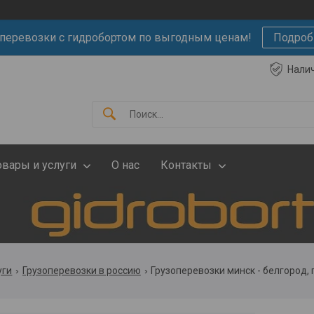
оперевозки с гидробортом по выгодным ценам!
Подроб
Нали
овары и услуги
О нас
Контакты
уги
Грузоперевозки в россию
Грузоперевозки минск - белгород, 