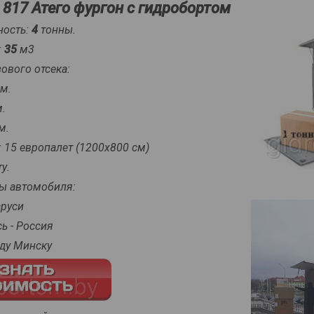
817 Атего фургон с гидробортом
ность:
4
тонны.
:
35
м3
ового отсека:
м.
.
м.
 15 европалет (1200х800 см)
у.
ы автомобиля:
руси
 - Россия
у Минску