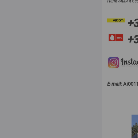
Наличный и бе
+
+
Е-mail:
Ai001