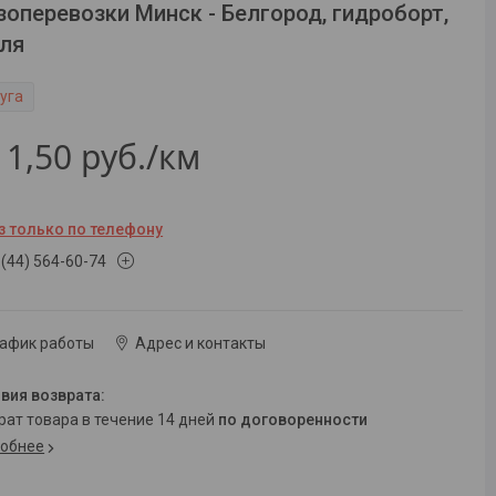
зоперевозки Минск - Белгород, гидроборт,
ля
уга
т
1,50
руб.
/км
з только по телефону
 (44) 564-60-74
рафик работы
Адрес и контакты
врат товара в течение 14 дней
по договоренности
обнее