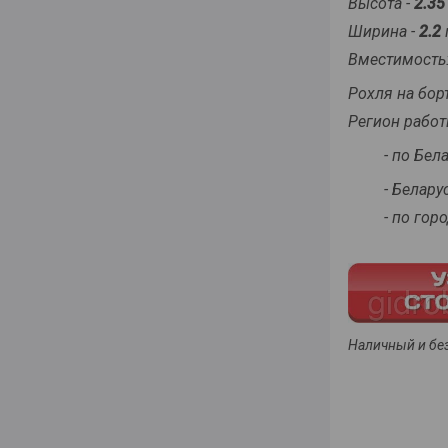
Высота -
2.35
Ширина -
2.2
Вместимость:
Рохля на борт
Регион работ
- по Бела
- Беларусь
- по город
Наличный и бе