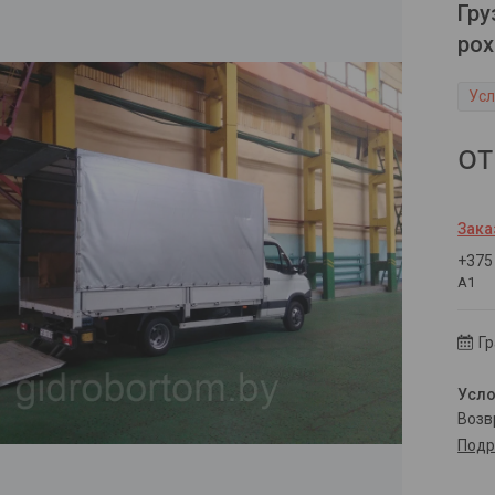
Гру
рох
Усл
о
Зака
+375
А1
Г
воз
Подр