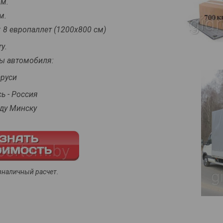
м.
м.
 8 европаллет (1200х800 см)
у.
ы автомобиля:
руси
 - Россия
у Минску
зналичный расчет.