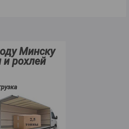
ороду Минску
 и рохлей
грузка