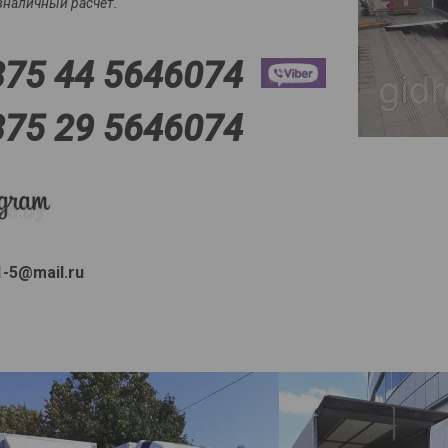
зналичный расчет.
375 44 5646074
375 29 5646074
1-5@mail.ru