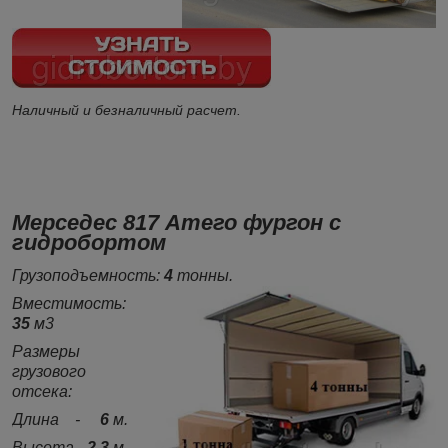
Наличный и безналичный расчет.
Мерседес 817 Атего фургон с
гидробортом
Грузоподъемность:
4
тонны.
Вместимость:
35
м3
Размеры
грузового
отсека:
Длина -
6
м.
Высота -
2.3
м.