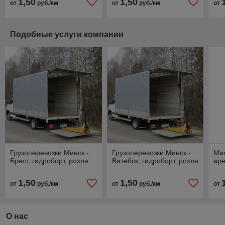
1,50
1,50
от
руб./км
от
руб./км
от
Подобные услуги компании
Грузоперевозки Минск -
Грузоперевозки Минск -
Маш
Брест, гидроборт, рохля
Витебск, гидроборт, рохля
ар
1,50
1,50
от
руб./км
от
руб./км
от
О нас