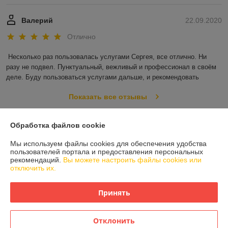
Валерий
22.09.2020
Отлично
Несколько раз пользовалась услугами Сергея, все отлично. Ни 
разу не подвел. Пунктуальный, вежливый и профессионал в своём 
деле. Буду пользоваться услугами дальше, и рекомендовать
Показать все отзывы
Обработка файлов cookie
О нас
Мы используем файлы cookies для обеспечения удобства
пользователей портала и предоставления персональных
Контакты
рекомендаций.
Вы можете настроить файлы cookies или
отключить их.
Доставка и оплата
Принять
График работы
Отклонить
Полная версия сайта