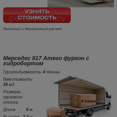
Наличный и безналичный расчет.
Мерседес 817 Атего фургон с
гидробортом
Грузоподъемность:
4
тонны.
Вместимость:
35
м3
Размеры
грузового
отсека:
Длина -
6
м.
Высота -
2.3
м.